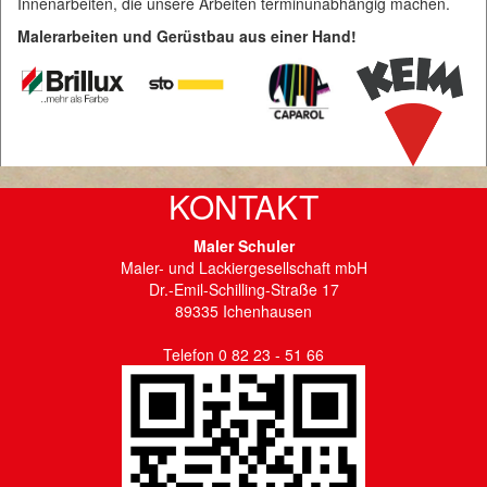
Innenarbeiten, die unsere Arbeiten terminunabhängig machen.
Malerarbeiten
und Gerüstbau aus einer Hand!
KONTAKT
Maler Schuler
Maler- und Lackiergesellschaft mbH
Dr.-Emil-Schilling-Straße 17
89335 Ichenhausen
Telefon 0 82 23 - 51 66